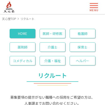
ME
天心堂TOP
リクルート
HOME
医師・研修医
看護師
薬剤師
介護士
保育士
コメディカル
介護・福祉
ヘルパー
リクルート
募集要項の提示がない職種への採用をご希望の方は、
人事課までお問い合わせください。