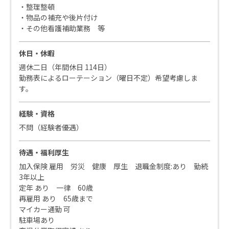
・整理整頓
・物品の補充や後片付け
・その他看護補助業務 等
休日・休暇
週休二日（年間休日 114日）
勤務表によるローテーション（曜日不定）希望考慮しま
す。
経験・資格
不問（経験者優遇）
待遇・福利厚生
加入保険 雇用 労災 健康 厚生 退職金制度:あり 勤続
3年以上
定年 あり 一律 60歳
再雇用 あり 65歳まで
マイカー通勤 可
駐車場あり