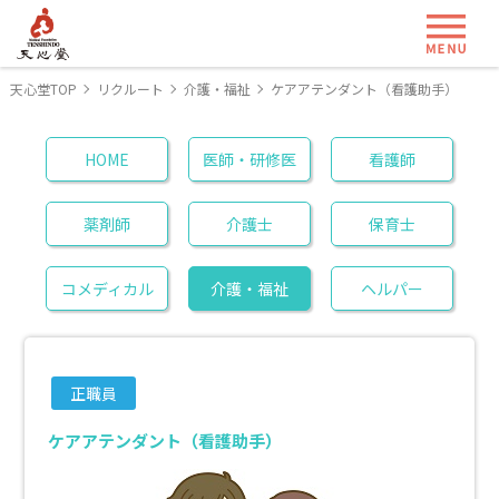
ME
天心堂TOP
リクルート
介護・福祉
ケアアテンダント（看護助手）
HOME
医師・研修医
看護師
薬剤師
介護士
保育士
コメディカル
介護・福祉
ヘルパー
正職員
ケアアテンダント（看護助手）