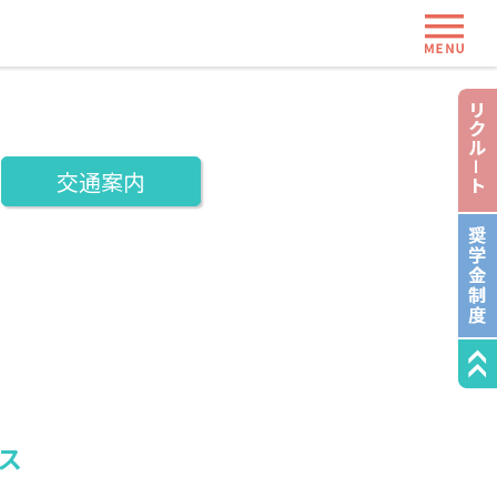
ME
交通案内
ス