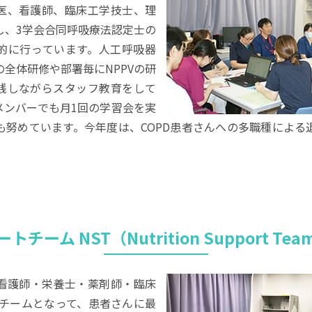
医、看護師、臨床工学技士、理
し、3学会合同呼吸療法認定士の
的に行っています。人工呼吸器
全体研修や部署毎にNPPVの研
践しながらスタッフ教育をして
メンバーでも月1回の学習会を実
も努めています。今年度は、COPD患者さんへの多職種による
チーム NST（Nutrition Support T
・看護師・栄養士・薬剤師・臨床
がチームとなって、患者さんに最