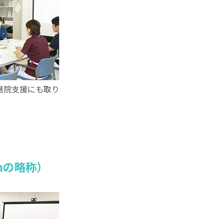
退院支援にも取り
eamの略称）