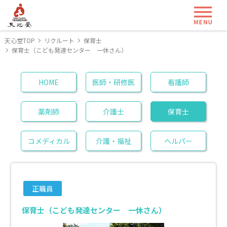
ME
天心堂TOP
リクルート
保育士
保育士（こども発達センター 一休さん）
HOME
医師・研修医
看護師
薬剤師
介護士
保育士
コメディカル
介護・福祉
ヘルパー
正職員
保育士（こども発達センター 一休さん）