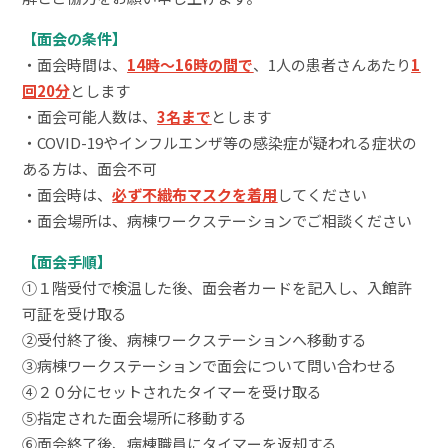
【面会の条件】
・面会時間は、
14時～16時の間で
、1人の患者さんあたり
1
回20分
とします
・面会可能人数は、
3名まで
とします
・COVID-19やインフルエンザ等の感染症が疑われる症状の
ある方は、面会不可
・面会時は、
必ず不織布マスクを着用
してください
・面会場所は、病棟ワークステーションでご相談ください
【面会手順】
①１階受付で検温した後、面会者カードを記入し、入館許
可証を受け取る
➁受付終了後、病棟ワークステーションへ移動する
③病棟ワークステーションで面会について問い合わせる
④２０分にセットされたタイマーを受け取る
⑤指定された面会場所に移動する
⑥面会終了後、病棟職員にタイマーを返却する