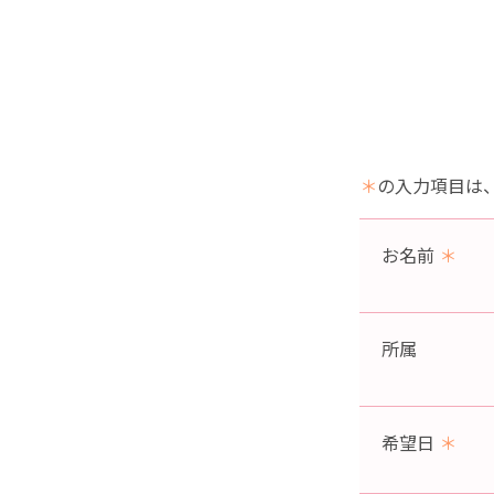
＊
の入力項目は
お名前
＊
所属
希望日
＊