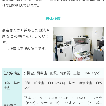
けて取り組んでいます。
検体検査
患者さんから採取した血液や
尿などの検査を行っていま
す。
主な検査は下記の項目です。
生化学検査
肝機能、腎機能、脂質、電解質、血糖、HbA1cなど
血液・凝固
血液一般検査、白血球分類、凝固・線溶検査、血沈
検査
など
腫瘍マーカー（CEA・CA19-9・PSA）、心不全
（BNP）、梅毒（RPR）、心筋マーカー（トロポニ
免疫検査