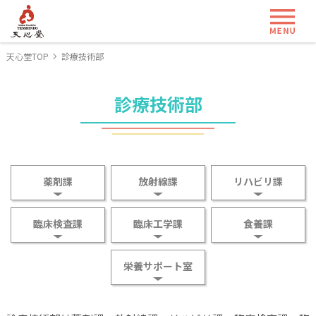
ME
天心堂TOP
診療技術部
診療技術部
薬剤課
放射線課
リハビリ課
臨床検査課
臨床工学課
食養課
栄養サポート室