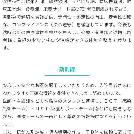
診療技術部は薬剤課、放射線課、リハビリ課、臨床検査課、臨
床工学課、食養課、栄養サポート室の7部署で構成されており、
各部署で適切な情報提供、専門性・迅速性の向上、安全性の確
保、コンプライアンス（法令遵守）を徹底しています。今後も
適時最新の医療資材や機器を導入し、診療・看護部と連携し患
者様に負担の少ない検査や治療ができる体制を整えて参りま
す。
薬剤課
安心して安全なお薬を服用していただくため、入院患者さんに
わかりやすく正確な情報を提供できるように努めています。
医師・看護師などの他職種のスタッフと連携し、ＩＣＴ（感染
制御チーム）・ＮＳＴ(栄養サポートチーム)などにも関与しな
がら、医療チームの一員として薬剤の情報提供などを行ってい
ます。
また、抗がん剤調製・院内製剤の作成・ＴＤＭも依頼に応じて