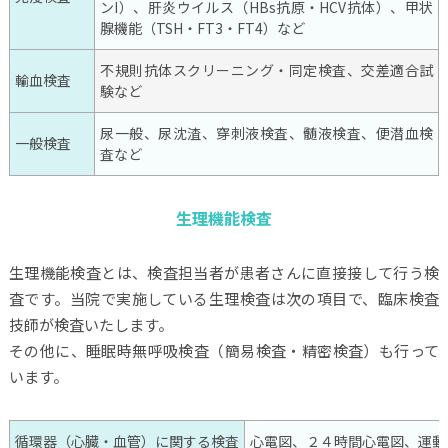
ンI）、肝炎ウイルス（HBs抗原・HCV抗体）、甲状
腺機能（TSH・FT3・FT4）など
不規則抗体スクリーニング・同定検査、交差適合試
輸血検査
験など
尿一般、尿沈渣、穿刺液検査、髄液検査、便潜血検
一般検査
査など
生理機能検査
生理機能検査とは、検査担当者が患者さんに直接接して行う検
査です。当院で実施している生理検査は次の項目で、臨床検査
技師が検査いたします。
その他に、睡眠時無呼吸検査（簡易検査・精密検査）も行って
います。
循環器（心臓・血管）に関する検査
心電図、２４時間心電図、運動